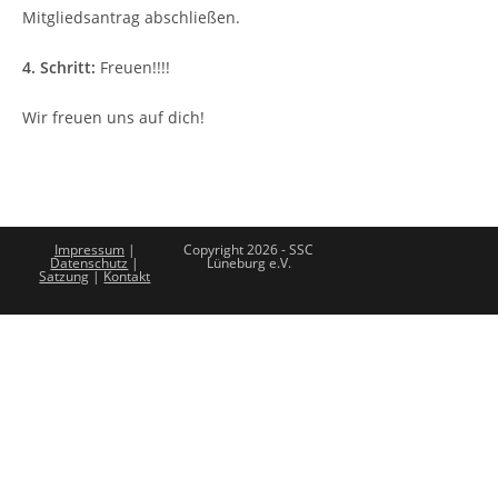
Mitgliedsantrag abschließen.
4. Schritt:
Freuen!!!!
Wir freuen uns auf dich!
Impressum
|
Copyright 2026 - SSC
Datenschutz
|
Lüneburg e.V.
Satzung
|
Kontakt